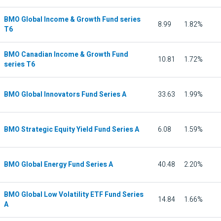
BMO Global Income & Growth Fund series
8.99
1.82%
T6
BMO Canadian Income & Growth Fund
10.81
1.72%
series T6
BMO Global Innovators Fund Series A
33.63
1.99%
BMO Strategic Equity Yield Fund Series A
6.08
1.59%
BMO Global Energy Fund Series A
40.48
2.20%
BMO Global Low Volatility ETF Fund Series
14.84
1.66%
A