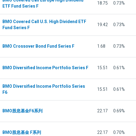
BMO Covered Call Europe High Dividend
18.75
0.73%
ETF Fund Series F
BMO Covered Call U.S. High Dividend ETF
19.42
0.73%
Fund Series F
BMO Crossover Bond Fund Series F
1.68
0.73%
BMO Diversified Income Portfolio Series F
15.51
0.61%
BMO Diversified Income Portfolio Series
15.51
0.61%
F6
BMO股息基金F6系列
22.17
0.69%
BMO股息基金 F系列
22.17
0.70%