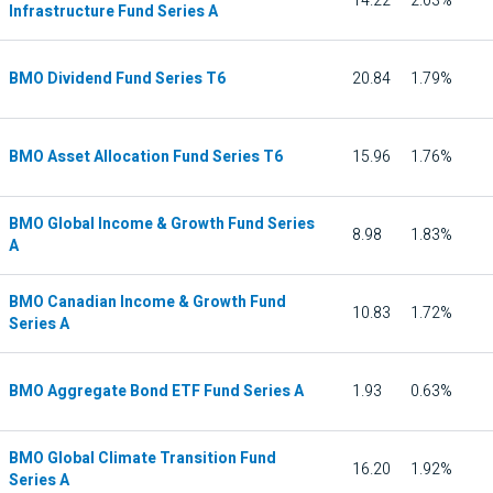
14.22
2.03%
Infrastructure Fund Series A
BMO Dividend Fund Series T6
20.84
1.79%
BMO Asset Allocation Fund Series T6
15.96
1.76%
BMO Global Income & Growth Fund Series
8.98
1.83%
A
BMO Canadian Income & Growth Fund
10.83
1.72%
Series A
BMO Aggregate Bond ETF Fund Series A
1.93
0.63%
BMO Global Climate Transition Fund
16.20
1.92%
Series A