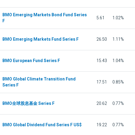
BMO Emerging Markets Bond Fund Series
5.61
1.02%
F
BMO Emerging Markets Fund Series F
26.50
1.11%
BMO European Fund Series F
15.43
1.04%
BMO Global Climate Transition Fund
17.51
0.85%
Series F
BMO全球股息基金 Series F
20.62
0.77%
BMO Global Dividend Fund Series F US$
19.22
0.77%