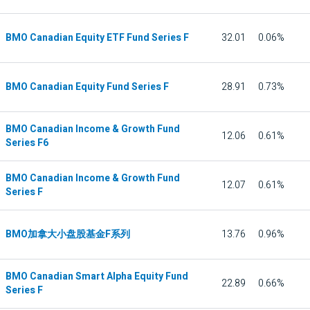
BMO Canadian Equity ETF Fund Series F
32.01
0.06%
BMO Canadian Equity Fund Series F
28.91
0.73%
BMO Canadian Income & Growth Fund
12.06
0.61%
Series F6
BMO Canadian Income & Growth Fund
12.07
0.61%
Series F
BMO加拿大小盘股基金F系列
13.76
0.96%
BMO Canadian Smart Alpha Equity Fund
22.89
0.66%
Series F