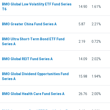
BMO Global Low Volatility ETF Fund Series
14.90
1.61%
T6
BMO Greater China Fund Series A
5.87
2.21%
BMO Ultra Short-Term Bond ETF Fund
2.19
0.72%
Series A
BMO Global REIT Fund Series A
14.09
2.02%
BMO Global Dividend Opportunities Fund
15.98
1.94%
Series A
BMO Global Health Care Fund Series A
26.76
2.00%