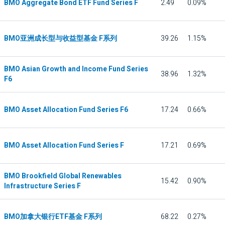
BMO Aggregate Bond ETF Fund Series F
2.49
0.09%
BMO亚洲成长型与收益型基金 F系列
39.26
1.15%
BMO Asian Growth and Income Fund Series
38.96
1.32%
F6
BMO Asset Allocation Fund Series F6
17.24
0.66%
BMO Asset Allocation Fund Series F
17.21
0.69%
BMO Brookfield Global Renewables
15.42
0.90%
Infrastructure Series F
BMO加拿大银行ETF基金 F系列
68.22
0.27%