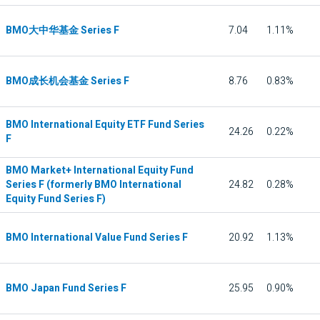
BMO大中华基金 Series F
7.04
1.11%
BMO成长机会基金 Series F
8.76
0.83%
BMO International Equity ETF Fund Series
24.26
0.22%
F
BMO Market+ International Equity Fund
Series F (formerly BMO International
24.82
0.28%
Equity Fund Series F)
BMO International Value Fund Series F
20.92
1.13%
BMO Japan Fund Series F
25.95
0.90%