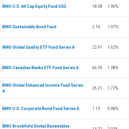
BMO U.S. All Cap Equity Fund US$
18.38
1.90%
BMO Sustainable Bond Fund
2.14
1.07%
BMO Global Quality ETF Fund Series A
22.91
1.62%
BMO Canadian Banks ETF Fund Series A
66.39
1.38%
BMO Global Enhanced Income Fund Series
26.21
1.72%
A
BMO U.S. Corporate Bond Fund Series A
1.13
0.98%
BMO Brookfield Global Renewables