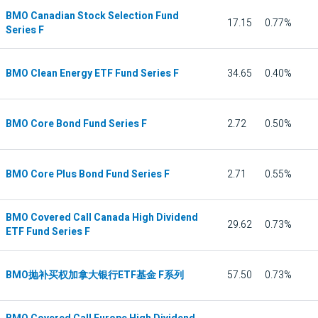
BMO Canadian Stock Selection Fund
17.15
0.77%
Series F
BMO Clean Energy ETF Fund Series F
34.65
0.40%
BMO Core Bond Fund Series F
2.72
0.50%
BMO Core Plus Bond Fund Series F
2.71
0.55%
BMO Covered Call Canada High Dividend
29.62
0.73%
ETF Fund Series F
BMO抛补买权加拿大银行ETF基金 F系列
57.50
0.73%