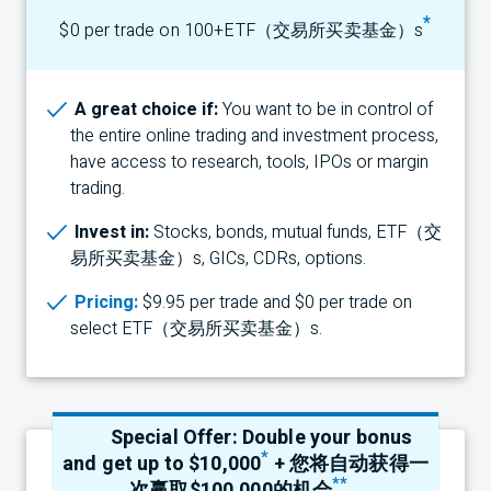
*
$0 per trade on 100+
ETF（交易所买卖基金）
s
A great choice if:
You want to be in control of
the entire online trading and investment process,
have access to research, tools, IPOs or margin
trading.
Invest in:
Stocks, bonds, mutual funds,
ETF（交
易所买卖基金）
s,
GIC
s,
CDR
s, options.
Pricing:
$9.95 per trade and $0 per trade on
select
ETF（交易所买卖基金）
s.
Special Offer: Double your bonus
*
and get up to $10,000
+ 您将自动获得一
**
次赢取$100,000的机会