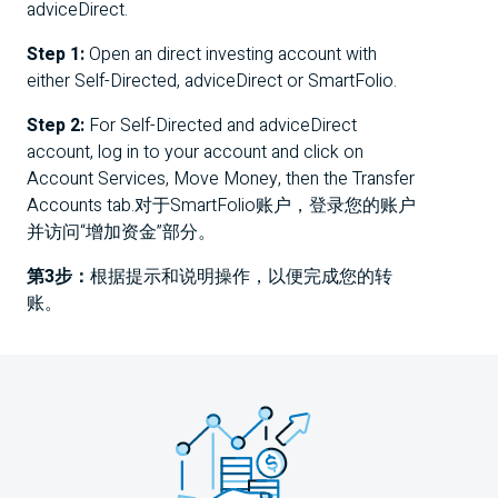
adviceDirect.
Step 1:
Open an direct investing account with
either Self-Directed, adviceDirect or SmartFolio.
Step 2:
For Self-Directed and adviceDirect
account, log in to your account and click on
Account Services, Move Money, then the Transfer
Accounts tab.对于SmartFolio账户，登录您的账户
并访问“增加资金”部分。
第3步：
根据提示和说明操作，以便完成您的转
账。