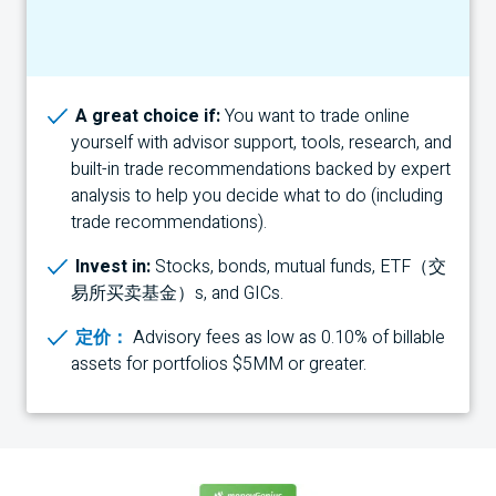
A great choice if:
You want to trade online
yourself with advisor support, tools, research, and
built-in trade recommendations backed by expert
analysis to help you decide what to do (including
trade recommendations).
Invest in:
Stocks, bonds, mutual funds,
ETF（交
易所买卖基金）
s, and
GIC
s.
定价：
Advisory fees as low as 0.10% of billable
assets for portfolios $5MM or greater.