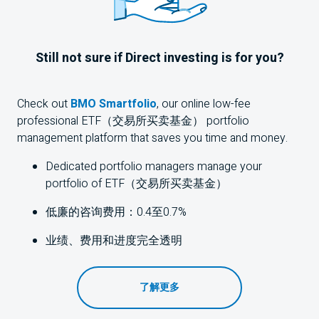
Still not sure if Direct investing is for you?
Check out
BMO
Smartfolio
, our online low-fee
professional
ETF（交易所买卖基金）
portfolio
management platform that saves you time and money.
Dedicated portfolio managers manage your
portfolio of
ETF（交易所买卖基金）
低廉的咨询费用：0.4至0.7%
业绩、费用和进度完全透明
了解更多