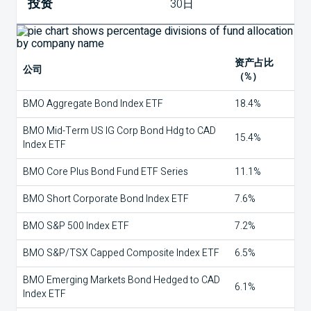
投资
30日
资产占比
公司
（%）
BMO Aggregate Bond Index ETF
18.4%
BMO Mid-Term US IG Corp Bond Hdg to CAD
15.4%
Index ETF
BMO Core Plus Bond Fund ETF Series
11.1%
BMO Short Corporate Bond Index ETF
7.6%
BMO S&P 500 Index ETF
7.2%
BMO S&P/TSX Capped Composite Index ETF
6.5%
BMO Emerging Markets Bond Hedged to CAD
6.1%
Index ETF