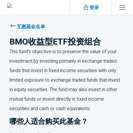
跳过导航
登录
跳
过
互惠基金名单
导
BMO收益型ETF投资组合
航
This fund's objective is to preserve the value of your
investment by investing primarily in exchange traded
funds that invest in fixed income securities with only
limited exposure to exchange traded funds that invest
in equity securities. The fund may also invest in other
mutual funds or invest directly in fixed income
securities and cash or cash equivalents.
哪些人适合购买此基金？