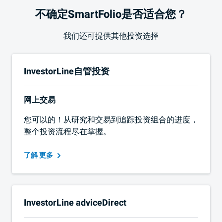
不确定SmartFolio是否适合您？
我们还可提供其他投资选择
InvestorLine自管投资
网上交易
您可以的！从研究和交易到追踪投资组合的进度，
整个投资流程尽在掌握。
更多
了解
InvestorLine adviceDirect