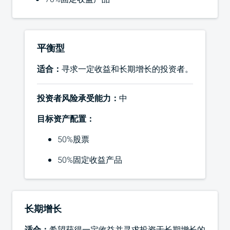
平衡型
适合：
寻求一定收益和长期增长的投资者。
投资者风险承受能力：
中
目标资产配置：
50%股票
50%固定收益产品
长期增长
适合：
希望获得一定收益并寻求投资于长期增长的