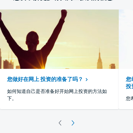
您
您做好在网上
投资的准备了吗？
投
如何知道自己是否准备好开始网上投资的方法如
您
下。