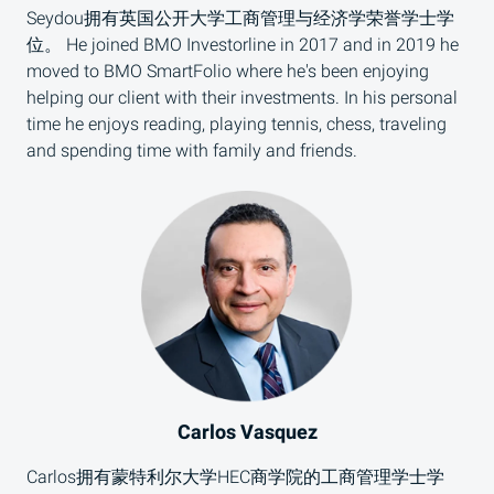
Seydou拥有英国公开大学工商管理与经济学荣誉学士学
位。 He joined
BMO
Investorline in 2017 and in 2019 he
moved to
BMO
SmartFolio where he's been enjoying
helping our client with their investments. In his personal
time he enjoys reading, playing tennis, chess, traveling
and spending time with family and friends.
Carlos Vasquez
Carlos拥有蒙特利尔大学HEC商学院的工商管理学士学