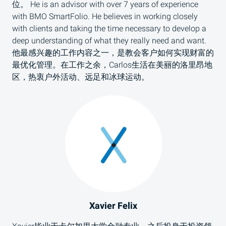
位。 He is an advisor with over 7 years of experience
with
BMO
SmartFolio. He believes in working closely
with clients and taking the time necessary to develop a
deep understanding of what they really need and want.
他最感兴趣的工作内容之一，是教会客户如何实现财富的
最优化管理。在工作之余，Carlos生活在美丽的洛里昂地
区，热衷户外活动、远足和冰球运动。
Xavier Felix