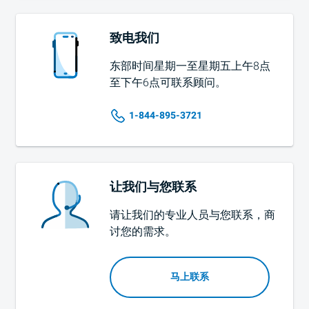
致电我们
东部时间星期一至星期五上午8点
至下午6点可联系顾问。
1-844-895-3721
让我们与您联系
请让我们的专业人员与您联系，商
讨您的需求。
马上联系