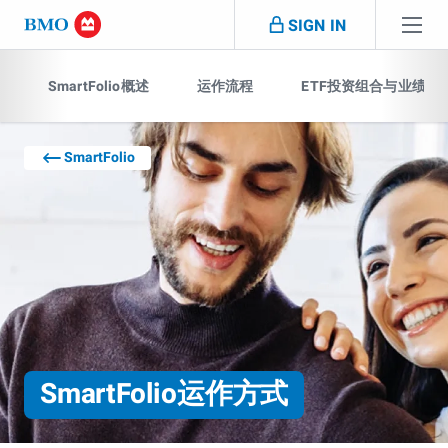
Skip navigation
SIGN IN
跳过导航
SmartFolio概述
运作流程
ETF投资组合与业绩
SmartFolio
SmartFolio运作方式