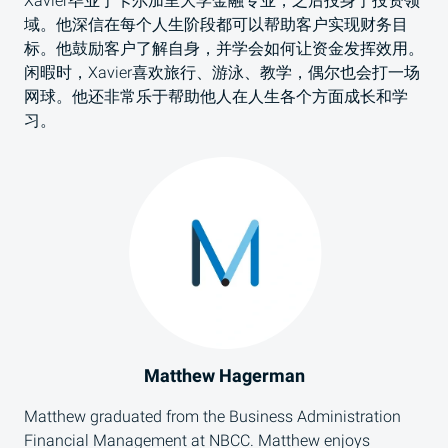
Xavier毕业于卡尔加里大学金融专业，之后投身于投资领
域。他深信在每个人生阶段都可以帮助客户实现财务目
标。他鼓励客户了解自身，并学会如何让资金发挥效用。
闲暇时，Xavier喜欢旅行、游泳、教学，偶尔也会打一场
网球。他还非常乐于帮助他人在人生各个方面成长和学
习。
Matthew Hagerman
Matthew graduated from the Business Administration
Financial Management at NBCC. Matthew enjoys