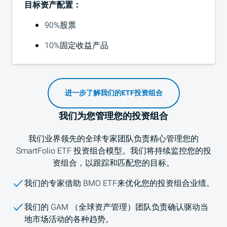
目标资产配置：
90%股票
10%固定收益产品
进一步了解我们的ETF投资组合
我们为您管理您的投资组合
我们业界领先的全球专家团队负责精心管理您的
SmartFolio
ETF
投资组合模型。我们将持续监控您的投
资组合，以跟踪和匹配您的目标。
我们的专家借助
BMO
ETF
来优化您的投资组合业绩。
我们的
GAM
（全球资产管理）团队负责确认驱动当
地市场活动的各种趋势。