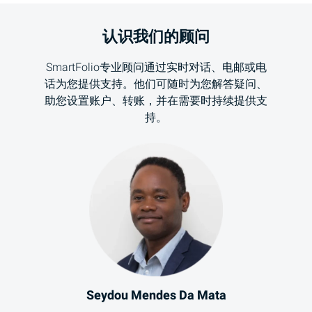
认识我们的顾问
SmartFolio专业顾问通过实时对话、电邮或电
话为您提供支持。他们可随时为您解答疑问、
助您设置账户、转账，并在需要时持续提供支
持。
Seydou Mendes Da Mata