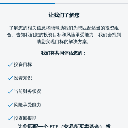
让我们了解您
了解您的相关信息将能帮助我们为您匹配适当的投资组
合。告知我们您的投资目标和风险承受能力，我们会找到
助您实现目标的解决方案。
我们将共同评估您的：
投资目标
投资知识
当前财务状况
风险承受能力
投资回报期
为您匹配一个
ETF（交易所买卖基金）
投