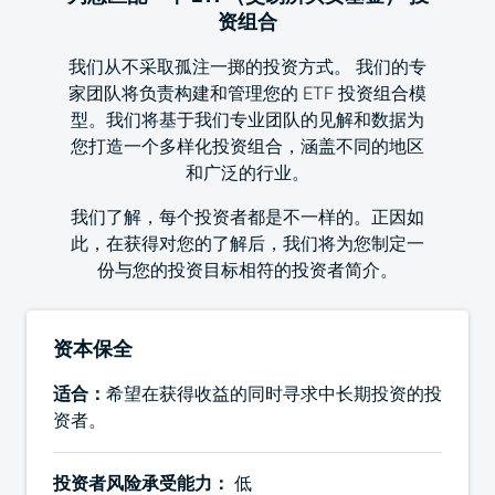
资组合
我们从不采取孤注一掷的投资方式。 我们的专
家团队将负责构建和管理您的
ETF
投资组合模
型。我们将基于我们专业团队的见解和数据为
您打造一个多样化投资组合，涵盖不同的地区
和广泛的行业。
我们了解，每个投资者都是不一样的。正因如
此，在获得对您的了解后，我们将为您制定一
份与您的投资目标相符的投资者简介。
资本保全
适合：
希望在获得收益的同时寻求中长期投资的投
资者。
投资者风险承受能力：
低