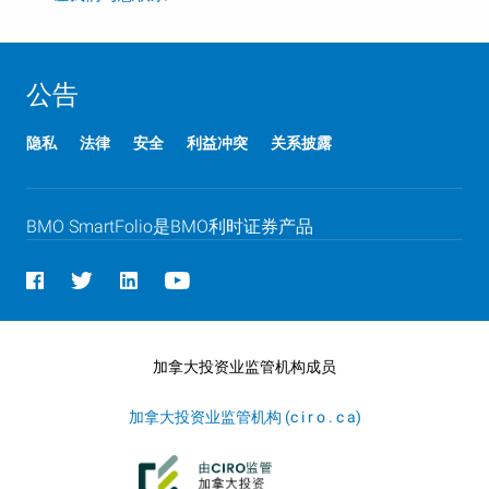
公告
隐私
法律
安全
利益冲突
关系披露
BMO
B M O
SmartFolio是
BMO
B M O
利时证券产品
加拿大投资业监管机构成员
加拿大投资业监管机构 (c i r o . c a)