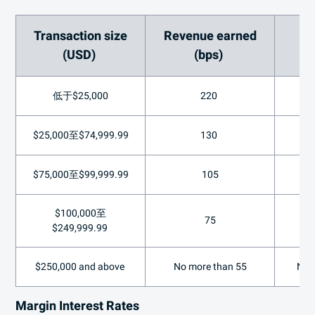
Transaction size
Revenue earned
(USD)
(bps)
低于$25,000
220
$25,000至$74,999.99
130
$75,000至$99,999.99
105
$100,000至
75
$249,999.99
$250,000 and above
No more than 55
No 
Margin Interest Rates