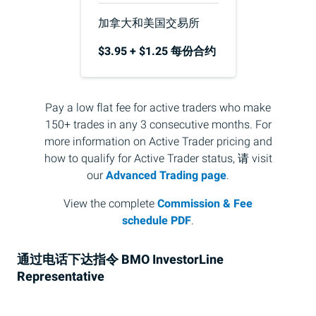
加拿大和美国交易所
$3.95
+ $1.25
每份合约
Pay a low flat fee for active traders who make
150+ trades in any 3 consecutive months
.
For
more information on Active Trader pricing and
how to qualify for Active Trader status,
请
visit
our
Advanced Trading page
.
View the complete
Commission & Fee
schedule PDF
.
通过电话下达指令
BMO
InvestorLine
Representative