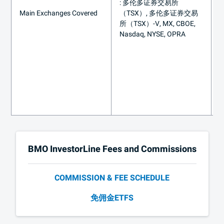
:
多伦多证券交易所
N
Main Exchanges Covered
（TSX）
,
多伦多证券交易
所（TSX）
-V, MX, CBOE,
:
Nasdaq, NYSE, OPRA
N
BMO
InvestorLine Fees and Commissions
COMMISSION & FEE SCHEDULE
免佣金ETFS