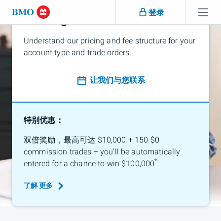
跳过导航
登录
Pricing and Fees
跳
跳过导航
Understand our pricing and fee structure for your
过
自理概述
工具与研究
高级交易
BMO活跃
account type and trade orders.
导
航
让我们与您联系
特别优惠：
双倍奖励，最高可达
$10,000 + 150
$0
commission trades + you’ll be automatically
*
entered for a chance to win $100,000
了解
更多